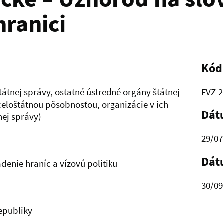
hranici
Kód
tátnej správy, ostatné ústredné orgány štátnej
FVZ-2
 celoštátnou pôsobnosťou, organizácie v ich
Dát
nej správy)
29/07
Dát
denie hraníc a vízovú politiku
30/09
republiky