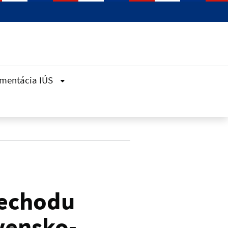
mentácia IÚS
iechodu
vensko-