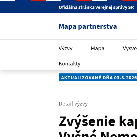
Preskočiť na hlavný obsah
Oficiálna stránka verejnej správy SR
Mapa partnerstva
Výzvy
Mapa
Vysve
Kontakty
AKTUALIZOVANÉ DŇA 03.8.2026
Detail výzvy
Zvýšenie ka
Vyšné Nemec