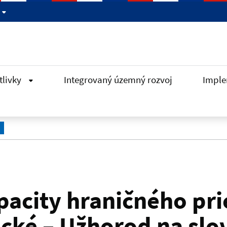
tlivky
Integrovaný územný rozvoj
Imple
pacity hraničného pr
ké – Užhorod na slo