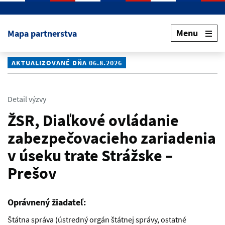
Preskočiť na hlavný obsah
Menu
Mapa partnerstva
AKTUALIZOVANÉ DŇA 06.8.2026
Detail výzvy
ŽSR, Diaľkové ovládanie
zabezpečovacieho zariadenia
v úseku trate Strážske –
Prešov
Oprávnený žiadateľ:
Štátna správa (ústredný orgán štátnej správy, ostatné