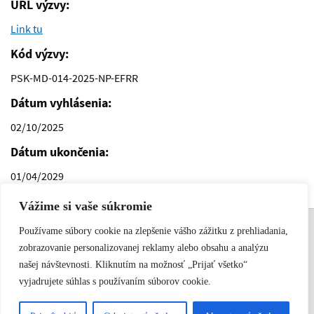
URL výzvy:
Link tu
Kód výzvy:
PSK-MD-014-2025-NP-EFRR
Dátum vyhlásenia:
02/10/2025
Dátum ukončenia:
01/04/2029
Vážime si vaše súkromie
Support links
Podmienky používania
Používame súbory cookie na zlepšenie vášho zážitku z prehliadania,
Kontakt
zobrazovanie personalizovanej reklamy alebo obsahu a analýzu
našej návštevnosti. Kliknutím na možnosť „Prijať všetko“
© 2026 Mapa partnerstva
vyjadrujete súhlas s používaním súborov cookie.