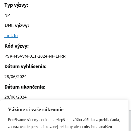
Typ výzvy:
NP
URL výzvy:
Link tu
Kód výzvy:
PSK-MSVVM-011-2024-NP-EFRR
Dátum vyhlásenia:
28/06/2024
Dátum ukončenia:
28/08/2024
Vážime si vaše súkromie
Support links
Podmienky používania
Používame súbory cookie na zlepšenie vášho zážitku z prehliadania,
Kontakt
zobrazovanie personalizovanej reklamy alebo obsahu a analýzu