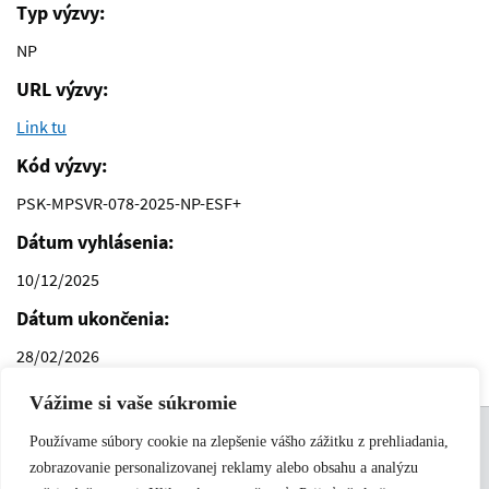
Typ výzvy:
NP
URL výzvy:
Link tu
Kód výzvy:
PSK-MPSVR-078-2025-NP-ESF+
Dátum vyhlásenia:
10/12/2025
Dátum ukončenia:
28/02/2026
Vážime si vaše súkromie
Support links
Podmienky používania
Používame súbory cookie na zlepšenie vášho zážitku z prehliadania,
Kontakt
zobrazovanie personalizovanej reklamy alebo obsahu a analýzu